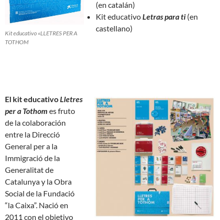
(en catalán)
Kit educativo
Letras para ti
(en
castellano)
Kit educativo «LLETRES PER A
TOTHOM
El kit educativo
Lletres
per a Tothom
es fruto
de la colaboración
entre la Direcció
General per a la
Immigració de la
Generalitat de
Catalunya y la Obra
Social de la Fundació
“la Caixa”. Nació en
2011 con el objetivo