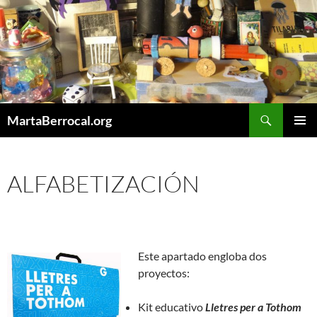
Saltar
al
contenido
Buscar
MartaBerrocal.org
MENÚ
PRINCI
ALFABETIZACIÓN
Este apartado engloba dos
proyectos:
Kit educativo
Lletres per a Tothom