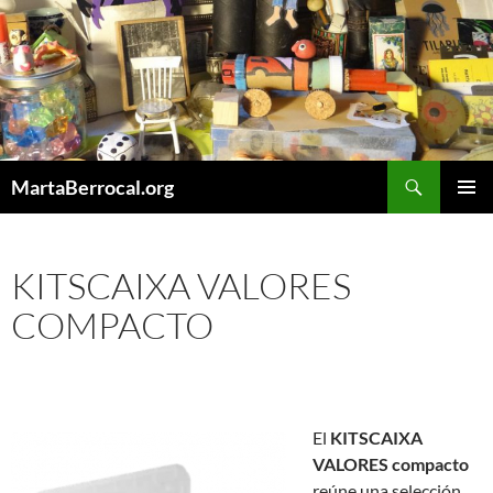
Saltar
al
contenido
Buscar
MartaBerrocal.org
MENÚ
PRINCI
KITSCAIXA VALORES
COMPACTO
El
KITSCAIXA
VALORES compacto
reúne una selección