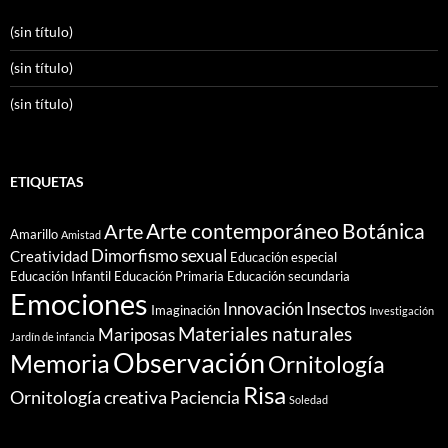
(sin título)
(sin título)
(sin título)
ETIQUETAS
Arte contemporáneo
Botánica
Arte
Amarillo
Amistad
Dimorfismo sexual
Creatividad
Educación especial
Educación Infantil
Educación Primaria
Educación secundaria
Emociones
Innovación
Insectos
Imaginación
Investigación
Materiales naturales
Mariposas
Jardín de infancia
Observación
Memoria
Ornitología
Risa
Ornitología creativa
Paciencia
Soledad