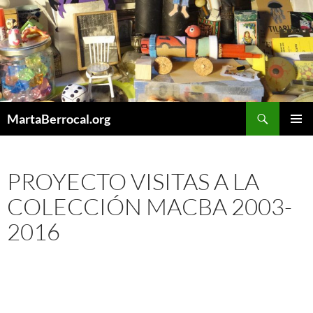
Saltar
al
contenido
Buscar
MartaBerrocal.org
MENÚ
PRINCI
PROYECTO VISITAS A LA
COLECCIÓN MACBA 2003-
2016