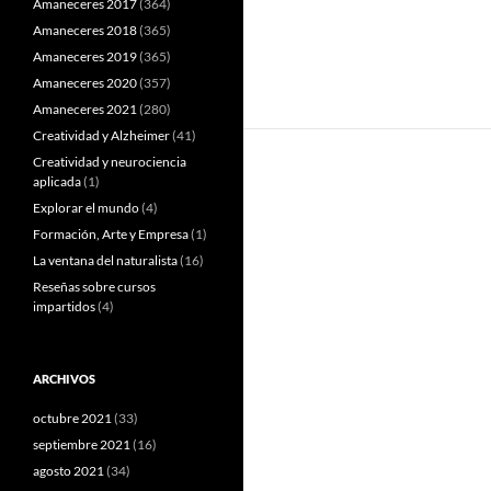
Amaneceres 2017
(364)
Amaneceres 2018
(365)
Amaneceres 2019
(365)
Amaneceres 2020
(357)
Amaneceres 2021
(280)
Creatividad y Alzheimer
(41)
Creatividad y neurociencia
aplicada
(1)
Explorar el mundo
(4)
Formación, Arte y Empresa
(1)
La ventana del naturalista
(16)
Reseñas sobre cursos
impartidos
(4)
ARCHIVOS
octubre 2021
(33)
septiembre 2021
(16)
agosto 2021
(34)