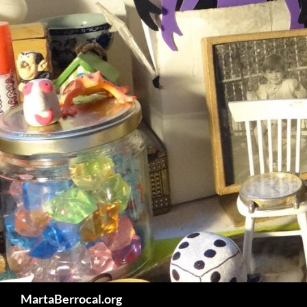
Saltar
al
contenido
Buscar
MartaBerrocal.org