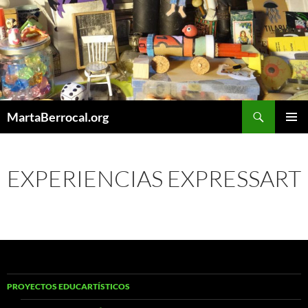
Saltar
al
contenido
Buscar
MartaBerrocal.org
MENÚ
PRINCI
EXPERIENCIAS EXPRESSART
PROYECTOS EDUCARTÍSTICOS