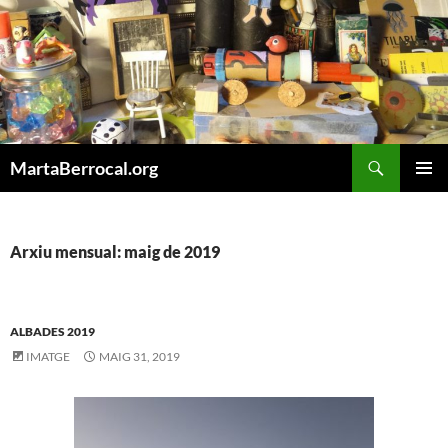
Vés
al
contingut
Cerca
MartaBerrocal.org
MENÚ
PRINCI
Arxiu mensual: maig de 2019
ALBADES 2019
IMATGE
MAIG 31, 2019