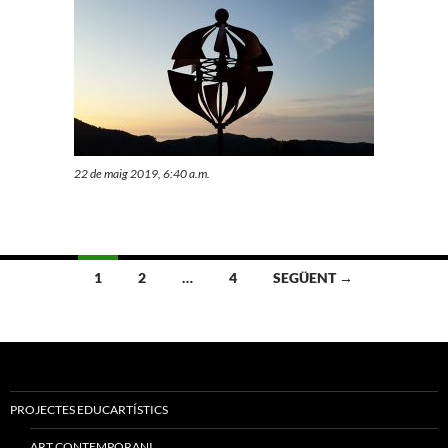
22 de maig 2019, 6:40 a.m.
Navegació
1
2
…
4
SEGÜENT →
per
les
entrades
PROJECTES EDUCARTÍSTICS
ART CONTEMPORANI