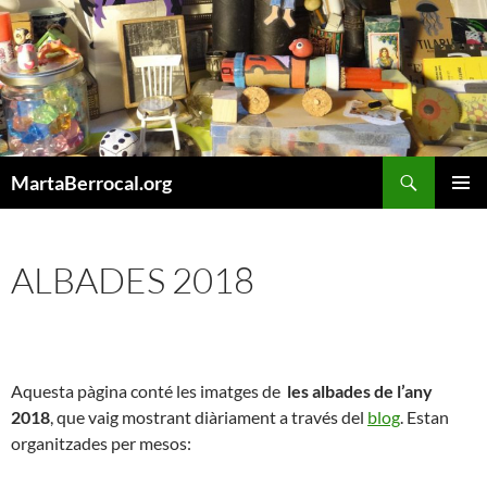
Vés
al
contingut
Cerca
MartaBerrocal.org
MENÚ
PRINCI
ALBADES 2018
Aquesta pàgina conté les imatges de
les albades de l’any
2018
, que vaig mostrant diàriament a través del
blog
. Estan
organitzades per mesos: