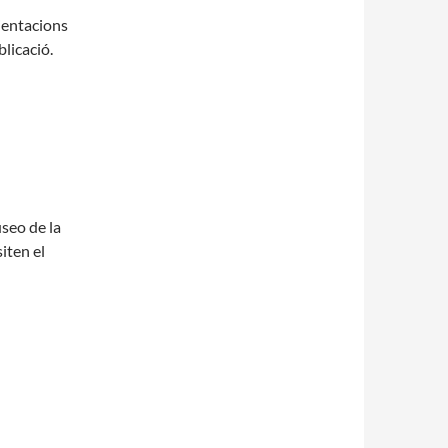
rientacions
blicació.
seo de la
iten el