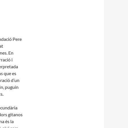
undació Pere
at
anes. En
ració i
terpretada
ns que es
oració d’un
in, puguin
s.
secundària
dors gitanos
na és la