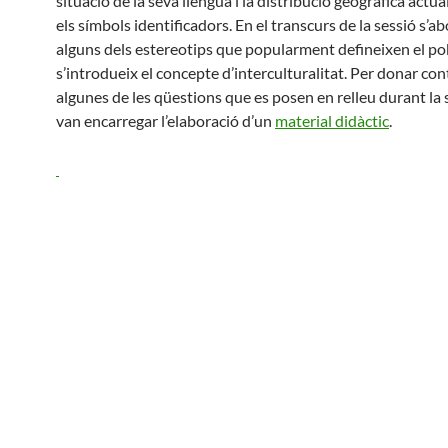
situació de la seva llengua i la distribució geogràfica actua
els símbols identificadors. En el transcurs de la sessió s’a
alguns dels estereotips que popularment defineixen el pob
s’introdueix el concepte d’interculturalitat. Per donar con
algunes de les qüestions que es posen en relleu durant la 
van encarregar l’elaboració d’un
material didàctic
.