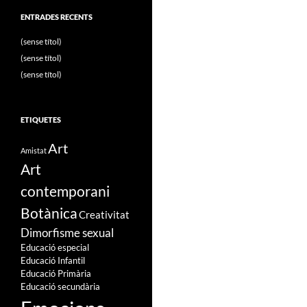
ENTRADES RECENTS
(sense títol)
(sense títol)
(sense títol)
ETIQUETES
Art
Amistat
Art
contemporani
Botànica
Creativitat
Dimorfisme sexual
Educació especial
Educació Infantil
Educació Primària
Educació secundària