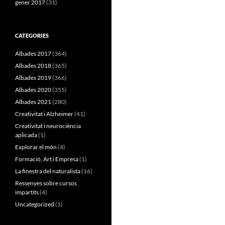
gener 2017
(31)
CATEGORIES
Albades 2017
(364)
Albades 2018
(365)
Albades 2019
(366)
Albades 2020
(355)
Albades 2021
(280)
Creativitat i Alzheimer
(41)
Creativitat i neurociència
aplicada
(1)
Explorar el món
(4)
Formació, Art i Empresa
(1)
La finestra del naturalista
(16)
Ressenyes sobre cursos
impartits
(4)
Uncategorized
(1)