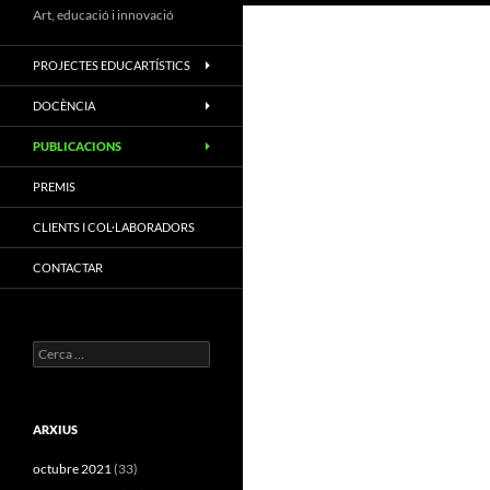
Art, educació i innovació
PROJECTES EDUCARTÍSTICS
DOCÈNCIA
PUBLICACIONS
PREMIS
CLIENTS I COL·LABORADORS
CONTACTAR
Cerca:
ARXIUS
octubre 2021
(33)