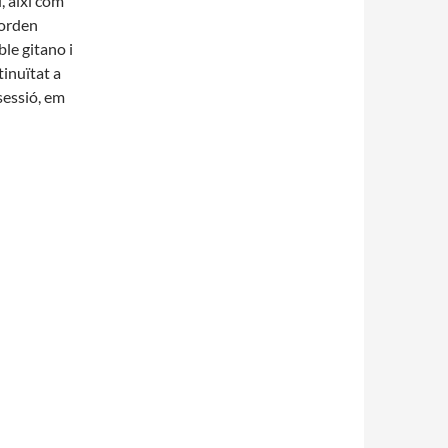
l, així com
borden
le gitano i
tinuïtat a
sessió, em