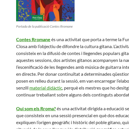
Portada de la publicació Contes Rromane
Contes Rromane
és una activitat que porta a terme la F
Closa amb l’objectiu de difondre la cultura gitana. L’activit
consisteix en la difusió de contes i llegendes populars git
aquestes sessions, dos artistes gitanos acompanyen la nar
l’escenificació de les llegendes amb música de guitarra in
en directe. Per donar continuïtat a determinades qüestio
posen en relleu durant la sessió, em van encarregar l’elab
senzill
material didàctic
, perquè els mestres que ho desitg
continuar treballant sobre alguns dels continguts abordat
Qui som els Rroma?
és una activitat dirigida a educació 
que consisteix en una sessió presencial en què dos educa
expliquen l’origen geogràfic i històric del poble gitano, qui