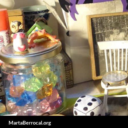
Vés
al
contingut
Cerca
MartaBerrocal.org