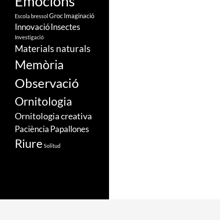
Emocions
Groc
Imaginació
Escola bressol
Innovació
Insectes
Investigació
Materials naturals
Memòria
Observació
Ornitologia
Ornitologia creativa
Paciència
Papallones
Riure
Solitud