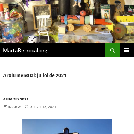
Vés
al
contingut
Cerca
MartaBerrocal.org
MENÚ
PRINCI
Arxiu mensual: juliol de 2021
ALBADES 2021
IMATGE
JULIOL 18, 2021