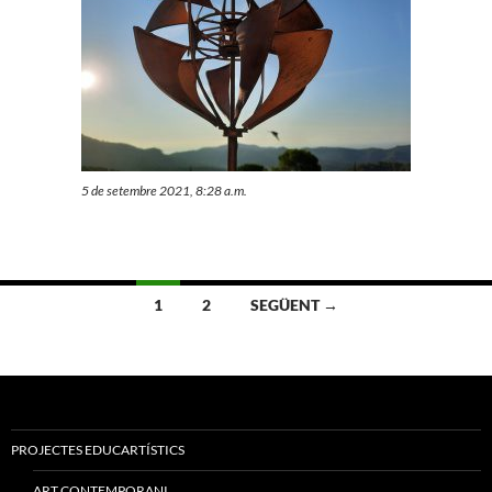
5 de setembre 2021, 8:28 a.m.
Navegació
1
2
SEGÜENT →
per
les
entrades
PROJECTES EDUCARTÍSTICS
ART CONTEMPORANI