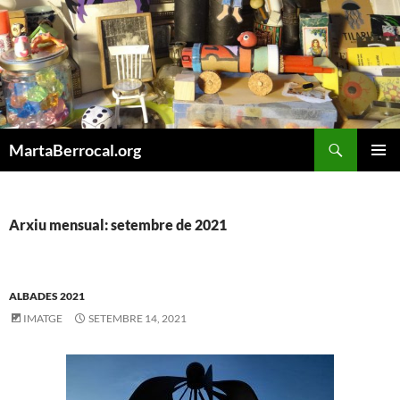
Vés
al
contingut
Cerca
MartaBerrocal.org
MENÚ
PRINCI
Arxiu mensual: setembre de 2021
ALBADES 2021
IMATGE
SETEMBRE 14, 2021