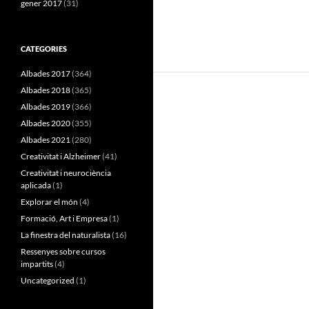
gener 2017
(31)
CATEGORIES
Albades 2017
(364)
Albades 2018
(365)
Albades 2019
(366)
Albades 2020
(355)
Albades 2021
(280)
Creativitat i Alzheimer
(41)
Creativitat i neurociència
aplicada
(1)
Explorar el món
(4)
Formació, Art i Empresa
(1)
La finestra del naturalista
(16)
Ressenyes sobre cursos
impartits
(4)
Uncategorized
(1)