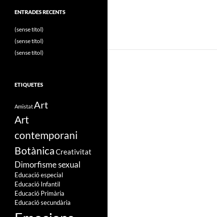
ENTRADES RECENTS
(sense títol)
(sense títol)
(sense títol)
ETIQUETES
Art
Amistat
Art
contemporani
Botànica
Creativitat
Dimorfisme sexual
Educació especial
Educació Infantil
Educació Primària
Educació secundària