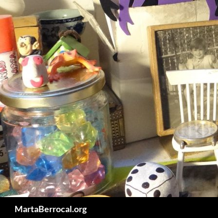
Vés
al
contingut
Cerca
MartaBerrocal.org