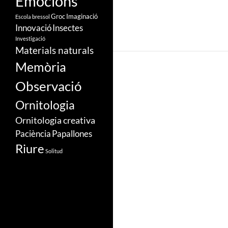
Emocions
Groc
Imaginació
Escola bressol
Innovació
Insectes
Investigació
Materials naturals
Memòria
Observació
Ornitologia
Ornitologia creativa
Paciència
Papallones
Riure
Solitud