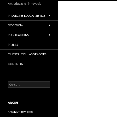
Art, educació i innovació
PROJECTES EDUCARTÍSTICS
DOCÈNCIA
PUBLICACIONS
PREMIS
CLIENTS I COL·LABORADORS
CONTACTAR
Cerca:
ARXIUS
octubre 2021
(33)