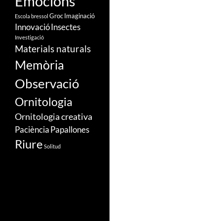
Emocions
Groc
Imaginació
Escola bressol
Innovació
Insectes
Investigació
Materials naturals
Memòria
Observació
Ornitologia
Ornitologia creativa
Paciència
Papallones
Riure
Solitud