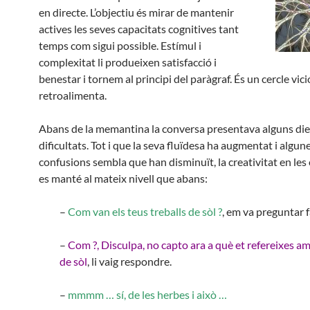
en directe. L’objectiu és mirar de mantenir
actives les seves capacitats cognitives tant
temps com sigui possible. Estímul i
complexitat li produeixen satisfacció i
benestar i tornem al principi del paràgraf. És un cercle vic
retroalimenta.
Abans de la memantina la conversa presentava alguns die
dificultats. Tot i que la seva fluïdesa ha augmentat i algun
confusions sembla que han disminuït, la creativitat en les
es manté al mateix nivell que abans:
–
Com van els teus treballs de sòl ?
, em va preguntar f
–
Com ?, Disculpa, no capto ara a què et refereixes am
de sòl
, li vaig respondre.
–
mmmm … sí, de les herbes i això …