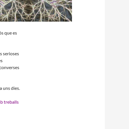
iós que es
s serioses
es
 converses
a uns dies.
b treballs