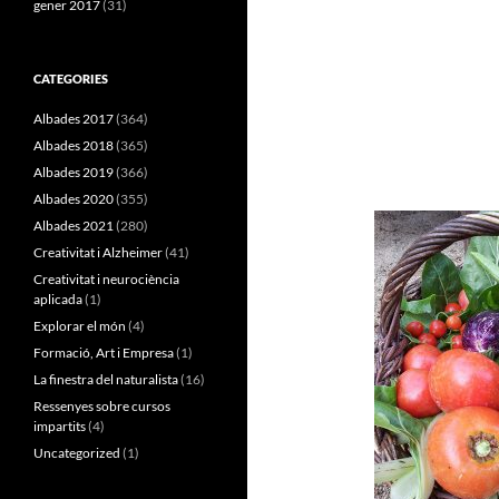
gener 2017
(31)
CATEGORIES
Albades 2017
(364)
Albades 2018
(365)
Albades 2019
(366)
Albades 2020
(355)
Albades 2021
(280)
Creativitat i Alzheimer
(41)
Creativitat i neurociència
aplicada
(1)
Explorar el món
(4)
Formació, Art i Empresa
(1)
La finestra del naturalista
(16)
Ressenyes sobre cursos
impartits
(4)
Uncategorized
(1)