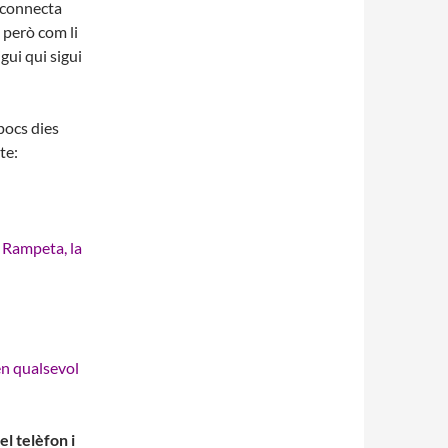
el connecta
 però com li
igui qui sigui
pocs dies
te:
n Rampeta, la
en qualsevol
el telèfon i