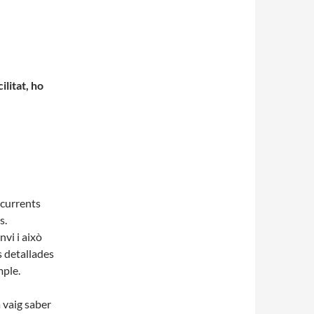
ilitat, ho
ecurrents
s.
vi i això
s detallades
mple.
a vaig saber