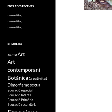
ENTRADES RECENTS
(sense títol)
(sense títol)
(sense títol)
ETIQUETES
Art
Amistat
Art
contemporani
Botànica
Creativitat
Dimorfisme sexual
Educació especial
Educació Infantil
Educació Primària
Educació secundària