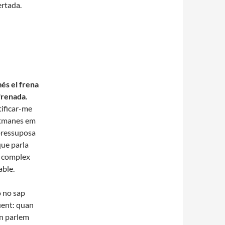
ertada.
és el frena
 frenada
.
tificar-me
setmanes em
 pressuposa
que parla
r complex
able.
ò no sap
üent: quan
an parlem