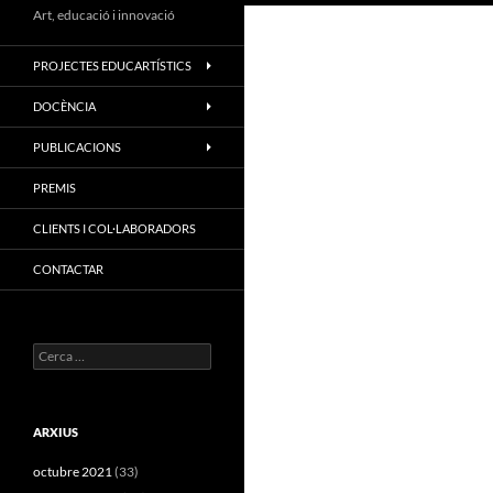
Art, educació i innovació
PROJECTES EDUCARTÍSTICS
DOCÈNCIA
PUBLICACIONS
PREMIS
CLIENTS I COL·LABORADORS
CONTACTAR
Cerca:
ARXIUS
octubre 2021
(33)