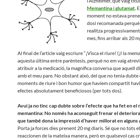
l’Alzheimer, que vaig titul
Memantina i glutamat
.
E
moment no estava prenen
dosi recomanada perquè 
realitza progressivamen
mes, fins arribar als 20 m
Al final de l’article vaig escriure “¡Visca el riure! (¡I la mema
aquesta última entre parèntesis, perquè no em vaig atrevir
atribuir a la medicació, la magnífica conversa que aquell di
amb el meu pare. No obstant això, del que no tenia dubte 
moments de riure i bon humor que havíem compartit havi
efectes absolutament beneficiosos (per tots dos).
Avui ja no tinc cap dubte sobre l’efecte que ha fet en el
memantina: No només ha aconseguit frenar el deteriora
que també dona la impressió d’haver millorat en alguns 
Porta ja forces dies prenent 20 mg diaris. Sé que no tots e
reaccionen de la mateixa manera, però en qualsevol cas cr