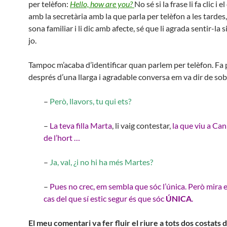
per telèfon:
Hello, how are you?
No sé si la frase li fa clic i 
amb la secretària amb la que parla per telèfon a les tardes,
sona familiar i li dic amb afecte, sé que li agrada sentir-la s
jo.
Tampoc m’acaba d’identificar quan parlem per telèfon. Fa 
després d’una llarga i agradable conversa em va dir de sob
–
Però, llavors, tu qui ets?
–
La teva filla Marta
, li vaig contestar,
la que viu a Ca
de l’hort …
–
Ja, val, ¿i no hi ha més Martes?
–
Pues no crec, em sembla que sóc l’única. Però mira 
cas del que sí estic segur és que sóc
ÚNICA
.
El meu comentari va fer fluir el riure a tots dos costats d