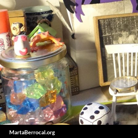
Vés
al
contingut
Cerca
MartaBerrocal.org