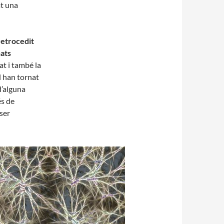
at una
retrocedit
nats
at i també la
l han tornat
d’alguna
s de
ser