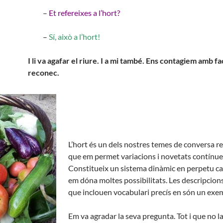
–
Et refereixes a l’hort?
–
Sí, això a l’hort!
I li va agafar el riure. I a mi també. Ens contagiem amb fac
reconec.
L’hort és un dels nostres temes de conversa r
que em permet variacions i novetats contínue
Constitueix un sistema dinàmic en perpetu can
em dóna moltes possibilitats. Les descripcion
que inclouen vocabulari precís en són un exe
Em va agradar la seva pregunta. Tot i que no l