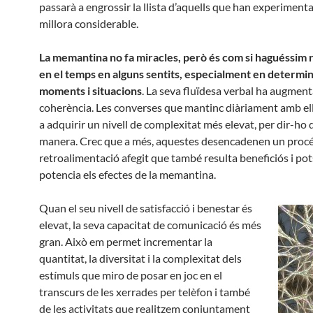
passarà a engrossir la llista d’aquells que han experiment
millora considerable.
La memantina no fa miracles, però és com si haguéssim 
en el temps en alguns sentits, especialment en determi
moments i situacions
. La seva fluïdesa verbal ha augment
coherència. Les converses que mantinc diàriament amb el
a adquirir un nivell de complexitat més elevat, per dir-ho 
manera. Crec que a més, aquestes desencadenen un procé
retroalimentació afegit que també resulta beneficiós i pot
potencia els efectes de la memantina.
Quan el seu nivell de satisfacció i benestar és
elevat, la seva capacitat de comunicació és més
gran. Això em permet incrementar la
quantitat, la diversitat i la complexitat dels
estímuls que miro de posar en joc en el
transcurs de les xerrades per telèfon i també
de les activitats que realitzem conjuntament