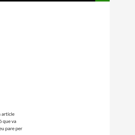
 article
ó que va
eu pare per