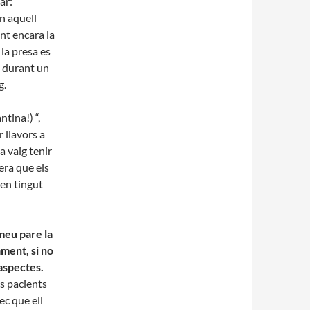
ar:
n aquell
t encara la
la presa es
t durant un
g.
ntina!) “,
 llavors a
a vaig tenir
era que els
en tingut
 meu pare la
ment, si no
aspectes.
ls pacients
ec que ell