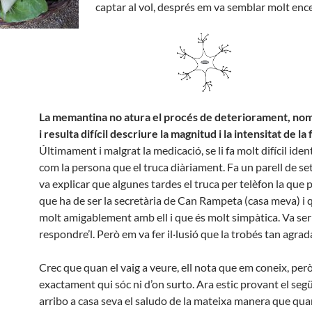
captar al vol, després em va semblar molt enc
La memantina no atura el procés de deteriorament, nom
i resulta difícil descriure la magnitud i la intensitat de la
Últimament i malgrat la medicació, se li fa molt difícil iden
com la persona que el truca diàriament. Fa un parell de 
va explicar que algunes tardes el truca per telèfon la que
que ha de ser la secretària de Can Rampeta (casa meva) i 
molt amigablement amb ell i que és molt simpàtica. Va se
respondre’l. Però em va fer il·lusió que la trobés tan agrad
Crec que quan el vaig a veure, ell nota que em coneix, per
exactament qui sóc ni d’on surto. Ara estic provant el seg
arribo a casa seva el saludo de la mateixa manera que qu